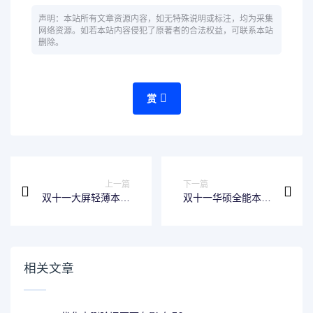
声明：本站所有文章资源内容，如无特殊说明或标注，均为采集
网络资源。如若本站内容侵犯了原著者的合法权益，可联系本站
删除。
赏
上一篇
下一篇
双十一大屏轻薄本推
双十一华硕全能本推
荐，华硕无畏15i标
荐，独创旋钮玩出创
压处理器+2.8K
作新花样
120Hz OLED
相关文章