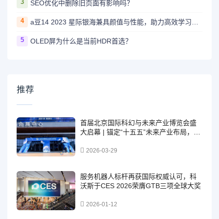
3
SEO优化中删除旧页面有影响吗？
4
a豆14 2023 星际银海兼具颜值与性能，助力高效学习办公
5
OLED屏为什么是当前HDR首选？
推荐
首届北京国际科幻与未来产业博览会盛
大启幕 | 锚定“十五五”未来产业布局，以
科幻创新与未来科技融合构筑高质量发
展新支点
2026-03-29
服务机器人标杆再获国际权威认可，科
沃斯于CES 2026荣膺GTB三项全球大奖
2026-01-12