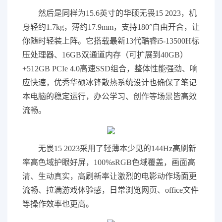
然后是同样为15.6英寸的华硕无畏15 2023，机
身轻约1.7kg，薄约17.9mm，支持180°自由开合，让
你随时轻装上阵。它搭载最新13代酷睿i5-13500H标
压处理器、16GB双通道内存（可扩展到40GB）
+512GB PCIe 4.0高速SSD组合，整体性能强劲、响
应快速，优秀华硕冰锋散热系统设计也确保了笔记
本电脑的稳定运行，办公学
习
、创作等场景皆高效
流畅。
无畏15 2023采用了轻薄本少见的144Hz高刷新
率高色域护眼好屏，100%sRGB色域覆盖，画面高
清、生动真实，高刷新率让激烈的电影动作场面更
流畅、拉满游戏体验感，日常浏览网页、office文件
等操作效率也更高。